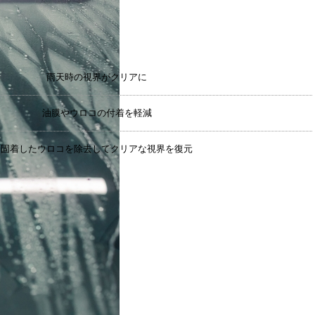
雨天時の視界がクリアに
油膜やウロコの付着を軽減
固着したウロコを除去してクリアな視界を復元