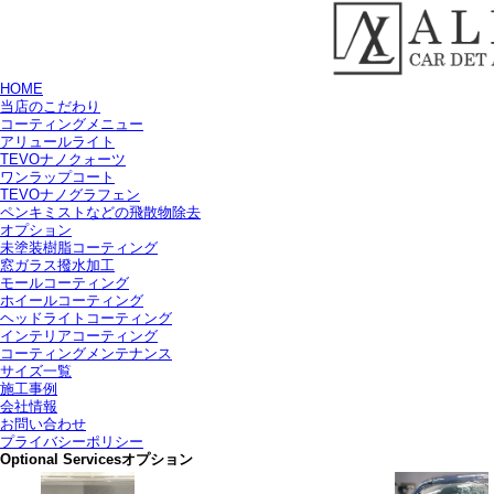
HOME
当店のこだわり
コーティングメニュー
アリュールライト
TEVOナノクォーツ
ワンラップコート
TEVOナノグラフェン
ペンキミストなどの飛散物除去
オプション
未塗装樹脂コーティング
窓ガラス撥水加工
モールコーティング
ホイールコーティング
ヘッドライトコーティング
インテリアコーティング
コーティングメンテナンス
サイズ一覧
施工事例
会社情報
お問い合わせ
プライバシーポリシー
Optional Services
オプション