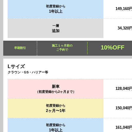
初度登録から
149,160
1年以上
一層
34,320
追加
施工１ヶ月前の
10%OFF
早期割引
ご予約で
Lサイズ
クラウン・GS・ハリアー等
新車
128,040
（初度登録から2ヶ月まで）
初度登録から
150,040
2ヶ月〜1年
初度登録から
161,040
1年以上