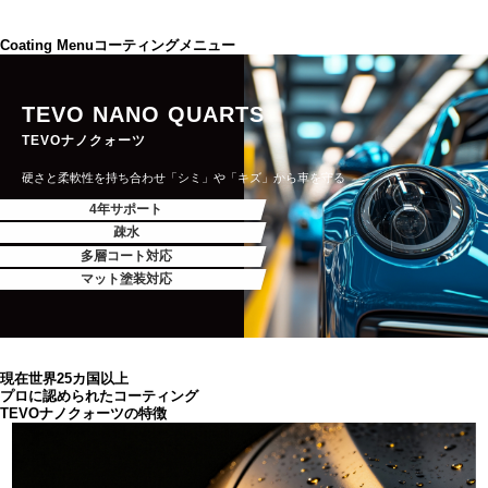
お問い合わせ
プライバシーポリシー
Coating Menu
コーティングメニュー
TEVO NANO QUARTS
TEVOナノクォーツ
硬さと柔軟性を持ち合わせ「シミ」や「キズ」から車を守る
4年サポート
疎水
多層コート対応
マット塗装対応
現在世界25カ国以上
プロに認められたコーティング
TEVOナノクォーツの特徴