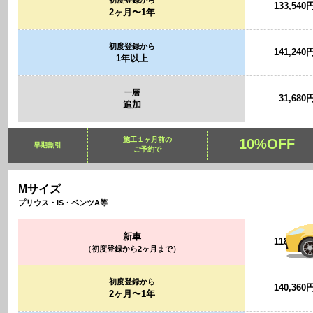
133,540
2ヶ月〜1年
初度登録から
141,240
1年以上
一層
31,680
追加
施工１ヶ月前の
10%OFF
早期割引
ご予約で
Mサイズ
プリウス・IS・ベンツA等
新車
118,360
（初度登録から2ヶ月まで）
初度登録から
140,360
2ヶ月〜1年