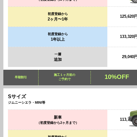
初度登録から
125,620
2ヶ月〜1年
初度登録から
133,320
1年以上
一層
29,040
追加
施工１ヶ月前の
10%OFF
早期割引
ご予約で
Sサイズ
ジムニーシエラ・MINI等
新車
113,740
（初度登録から2ヶ月まで）
初度登録から