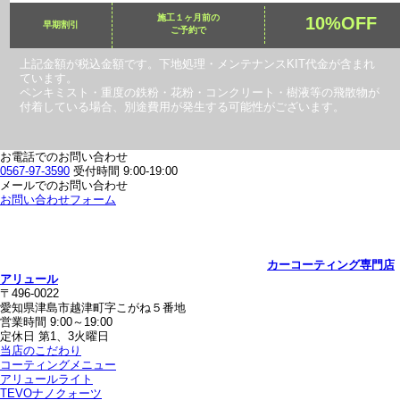
施工１ヶ月前の
10%OFF
早期割引
ご予約で
上記金額が税込金額です。下地処理・メンテナンスKIT代金が含まれ
ています。
ペンキミスト・重度の鉄粉・花粉・コンクリート・樹液等の飛散物が
付着している場合、別途費用が発生する可能性がございます。
お電話でのお問い合わせ
0567-97-3590
受付時間 9:00-19:00
メールでのお問い合わせ
お問い合わせフォーム
カーコーティング専門店
アリュール
〒496-0022
愛知県津島市越津町字こがね５番地
営業時間 9:00～19:00
定休日 第1、3火曜日
当店のこだわり
コーティングメニュー
アリュールライト
TEVOナノクォーツ