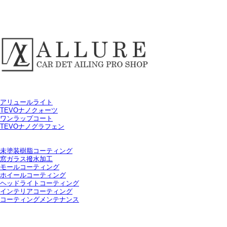
HOME
当店のこだわり
コーティングメニュー
アリュールライト
TEVOナノクォーツ
ワンラップコート
TEVOナノグラフェン
ペンキミストなどの飛散物除去
オプション
未塗装樹脂コーティング
窓ガラス撥水加工
モールコーティング
ホイールコーティング
ヘッドライトコーティング
インテリアコーティング
コーティングメンテナンス
サイズ一覧
施工事例
会社情報