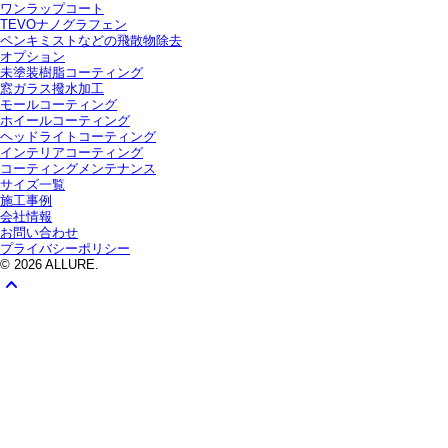
ワンラップコート
TEVOナノグラフェン
ペンキミストなどの飛散物除去
オプション
未塗装樹脂コーティング
窓ガラス撥水加工
モールコーティング
ホイールコーティング
ヘッドライトコーティング
インテリアコーティング
コーティングメンテナンス
サイズ一覧
施工事例
会社情報
お問い合わせ
プライバシーポリシー
© 2026 ALLURE.
keyboard_arrow_up