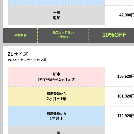
一層
42,900
追加
施工１ヶ月前の
10%OFF
早期割引
ご予約で
2Lサイズ
VOXY・セレナ・マカン等
新車
136,620
（初度登録から2ヶ月まで）
初度登録から
161,920
2ヶ月〜1年
初度登録から
172,920
1年以上
一層