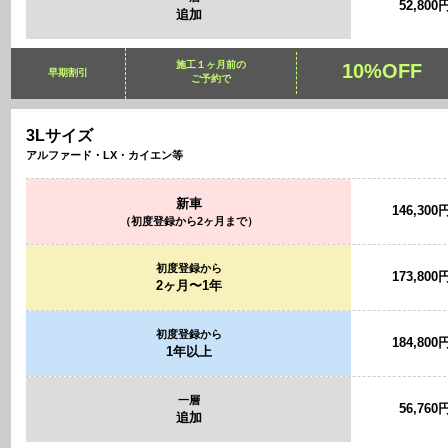
52,800
追加
施工１ヶ月前の
10%OFF
早期割引
ご予約で
3Lサイズ
アルファード・LX・カイエン等
新車
146,300
（初度登録から2ヶ月まで）
初度登録から
173,800
2ヶ月〜1年
初度登録から
184,800
1年以上
一層
56,760
追加